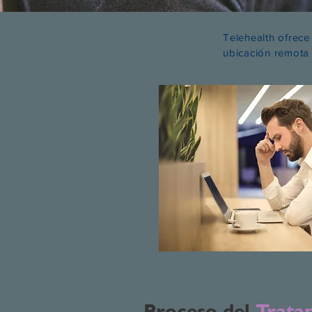
Telehealth ofrece
ubicación remota 
Proceso del
Trata