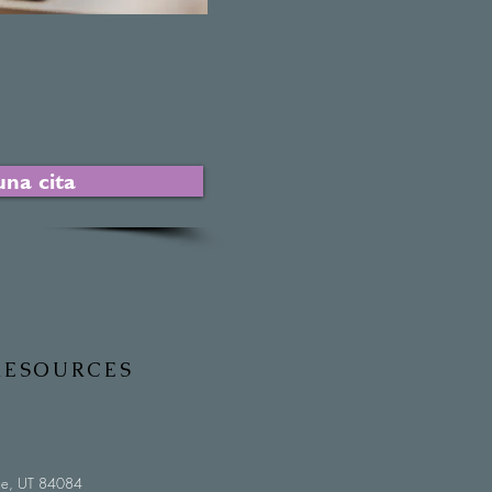
na cita
RESOURCES
ele, UT 84084