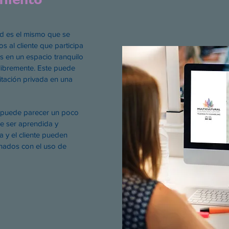
ud es el mismo que se
s al cliente que participa
s en un espacio tranquilo
libremente. Este puede
itación privada en una
th puede parecer un poco
ue ser aprendida y
a y el cliente pueden
onados con el uso de