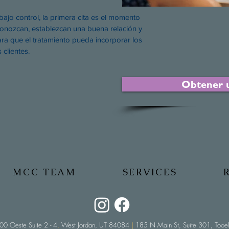
ajo control, la primera cita es el momento
 conozcan, establezcan una buena relación y
ra que el tratamiento pueda incorporar los
clientes.
Obtener u
MCC TEAM
SERVICES
0 Oeste Suite 2 - 4
,
West Jordan, UT 84084
|
185 N Main St, Suite 301, Too