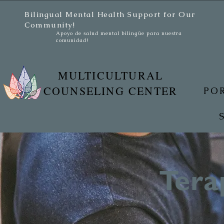
Bilingual Mental Health Support for Our
Community!
Apoyo de salud mental bilingüe para nuestra
comunidad!
MULTICULTURAL
COUNSELING CENTER
PO
Tera