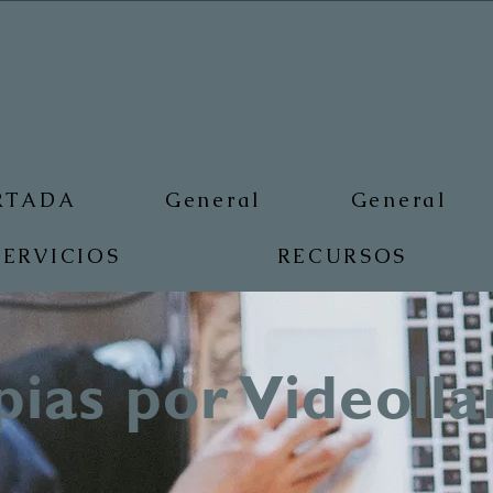
RTADA
General
General
SERVICIOS
RECURSOS
pias por Videoll