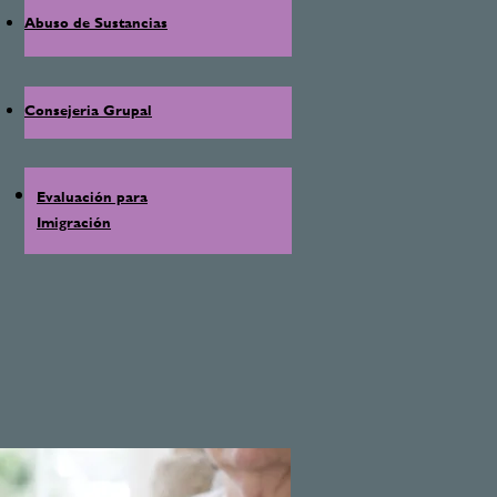
Abuso de Sustancias
Consejeria Grupal
Evaluación
para
Imigración