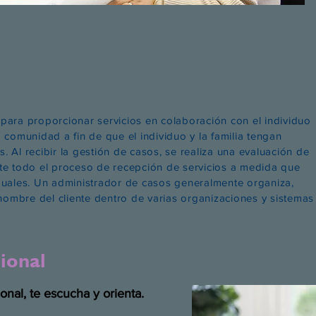
ra proporcionar servicios en colaboración con el individuo
a comunidad a fin de que el individuo y la familia tengan
. Al recibir la gestión de casos, se realiza una evaluación de
nte todo el proceso de recepción de servicios a medida que
iduales. Un administrador de casos generalmente organiza,
ombre del cliente dentro de varias organizaciones y sistemas
ional
al, te escucha y orienta.