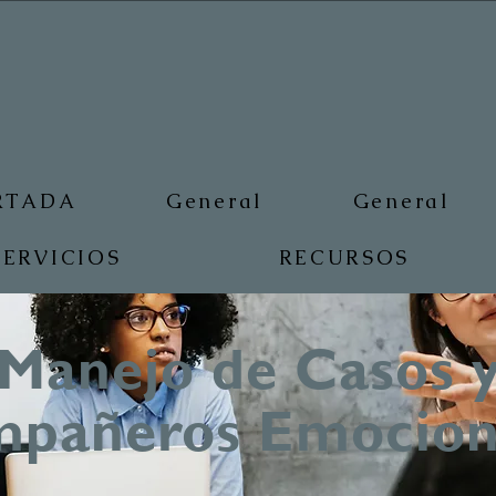
RTADA
General
General
SERVICIOS
RECURSOS
Manejo de Casos 
pañeros Emocion