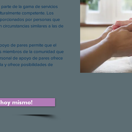
 parte de la gama de servicios
lturalmente competente. Los
oporcionados por personas que
 circunstancias similares a las de
poyo de pares permite que el
os miembros de la comunidad que
rsonal de apoyo de pares ofrece
da y ofrece posibilidades de
 hoy mismo!