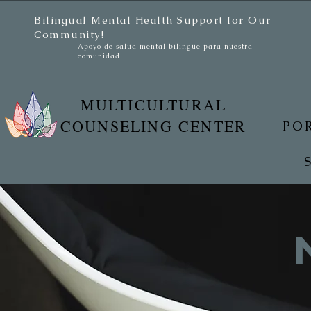
Bilingual Mental Health Support for Our
Community!
Apoyo de salud mental bilingüe para nuestra
comunidad!
MULTICULTURAL
COUNSELING CENTER
PO