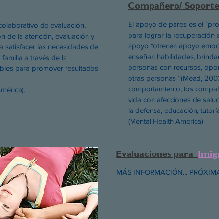
Compañero/ Soport
El apoyo de pares es el "proc
colaborativo de evaluación,
para lograr la recuperación
ión de la atención, evaluación y
apoyo "ofrecen apoyo emoci
a satisfacer las necesidades de
enseñan habilidades, brindan
 familia a través de la
personas con recursos, opo
ibles para promover resultados
otras personas ”(Mead, 2003
comportamiento, los compañ
mérica).
vida con afecciones de salu
la defensa, educación, tutorí
(Mental Health America)
Evaluaciones para
Imig
MÁS INFORMACIÓN... PRÓXIM