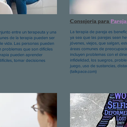
Consejeria para
Pareja
La terapia de pareja es benefic
njunto entre un terapeuta y una
ya sea que las parejas sean h
unes de la terapia pueden ser
jóvenes, viejos, que salgan, 
 de vida. Las personas pueden
áreas comunes de preocupació
 problemas que son difíciles
incluyen problemas con el dinero
terapia pueden aprender
infidelidad, los suegros, proble
fíciles, tomar decisiones
juego, uso de sustancias, dista
(talkpace.com)