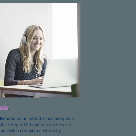
ada
o llamada es un método más asequible,
ibir terapia. Ofrecemos este servicio
 necesitas conexión a internet y