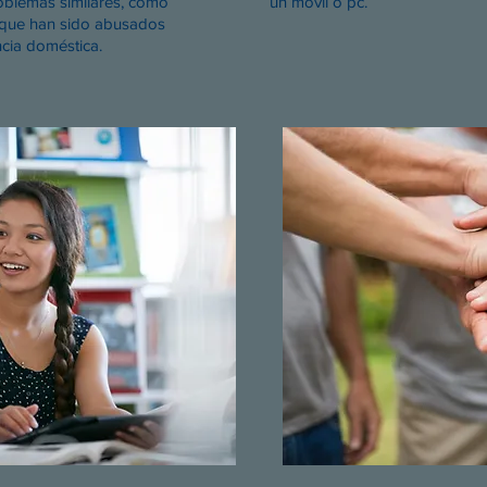
oblemas similares, como
un móvil o pc.
 que han sido abusados
ncia doméstica.