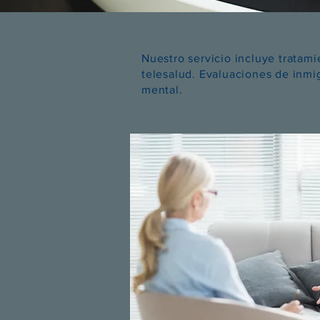
Nuestro servicio incluye tratami
telesalud. Evaluaciones de inmi
mental.