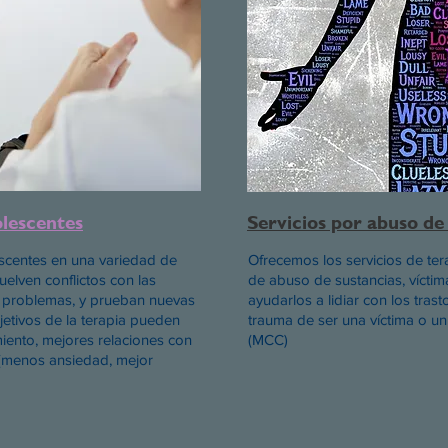
lescentes
Servicios por abuso d
escentes en una variedad de
Ofrecemos los servicios de te
elven conflictos con las
de abuso de sustancias, víctima
 problemas, y prueban nuevas
ayudarlos a lidiar con los tra
jetivos de la terapia pueden
trauma de ser una víctima o un 
iento, mejores relaciones con
(MCC)
 (menos ansiedad, mejor