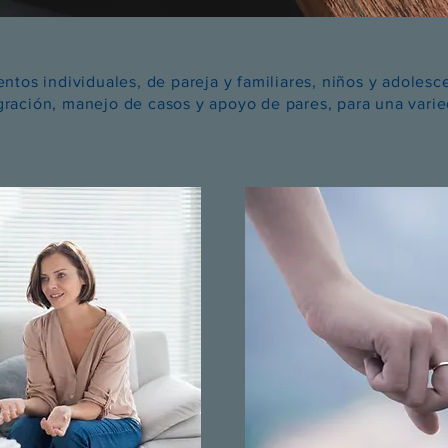
entos individuales, de pareja y familiares, niños y adoles
gración, manejo de casos y apoyo de pares, para una vari