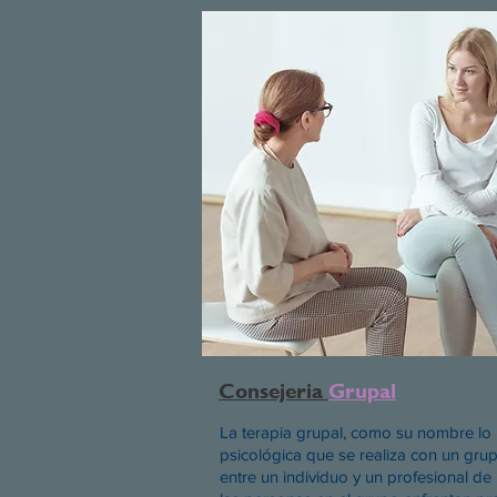
Consejeria
Grupal
La terapia grupal, como su nombre lo i
psicológica que se realiza con un gru
entre un individuo y un profesional de 