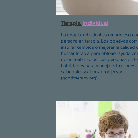
Terapia
Individual
La terapia individual es un proceso co
persona en terapia. Los objetivos com
inspirar cambios o mejorar la calidad
buscar terapia para obtener ayuda con
de enfrentar solos. Las personas en 
habilidades para manejar situaciones di
saludables y alcanzar objetivos.
(goodtherapy.org)