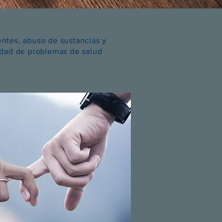
centes, abuso de sustancias y
edad de problemas de salud