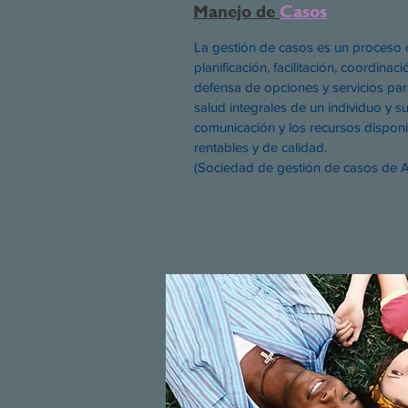
Manejo de
Casos
La gestión de casos es un proceso 
planificación, facilitación, coordinac
defensa de opciones y servicios par
salud integrales de un individuo y su
comunicación y los recursos dispon
rentables y de calidad.
(Sociedad de gestión de casos de A