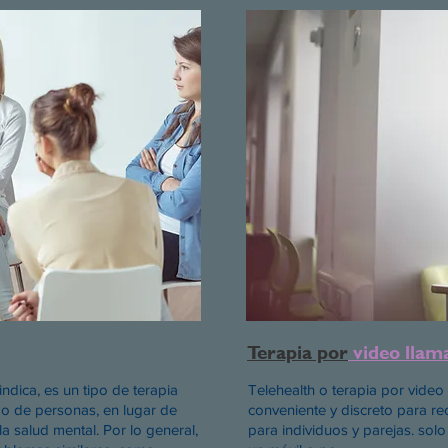
Terapia por
video llam
ndica, es un tipo de terapia
Telehealth o terapia por vide
po de personas, en lugar de
conveniente y discreto para rec
la salud mental. Por lo general,
para individuos y parejas. solo